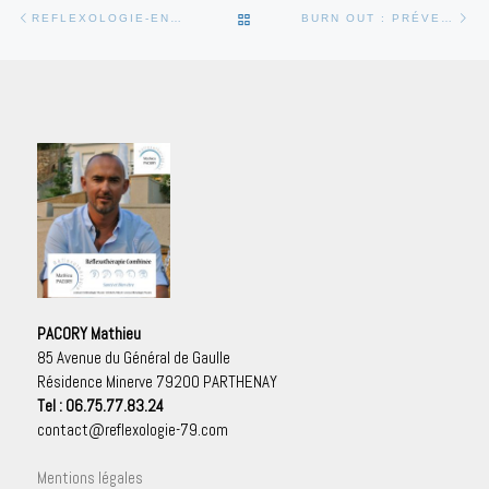
Parcourir les articles
Article précédent
Art
RETOUR À LA LISTE DES ARTI
REFLEXOLOGIE-ENTREPRISE.COM
BURN OUT : PRÉVENIR L’ÉPUISEMENT PROFESSIONNEL
PACORY Mathieu
85 Avenue du Général de Gaulle
Résidence Minerve 79200 PARTHENAY
Tel : 06.75.77.83.24
contact@reflexologie-79.com
Mentions légales