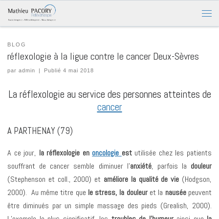
BLOG
réflexologie à la ligue contre le cancer Deux-Sèvres
par
admin
|
Publié
4 mai 2018
La réflexologie au service des personnes atteintes de
cancer
A PARTHENAY (79)
A ce jour,
la réflexologie en
oncologie
est
utilisée chez les patients
souffrant de cancer semble diminuer l’
anxiété
, parfois la
douleur
(Stephenson et coll., 2000) et
améliore la qualité de vie
(Hodgson,
2000). Au même titre que
le stress, la douleur
et la
nausée
peuvent
être diminués par un simple massage des pieds (Grealish, 2000).
L’exemple le plus significatif, les
troubles de l’humeur
ainsi que
la