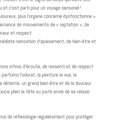
et c’est parti pour un voyage sensoriel !
loureux, plus l’organe concerné dysfonctionne ».
alternance de mouvements de « reptation », de
uceur et respect.
mmédiate sensation d’apaisement, de bien-être et
izons infinis d’écoute, de ressenti et de respect
 parfums l’odorat, la peinture la vue, la
la détente, un grand bien-être et de la douceur.
cis plein la tête ou juste envie de se relaxer
nce de réflexologie régulièrement pour protéger