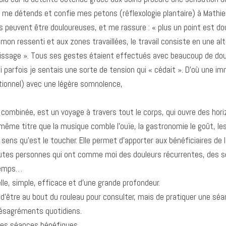
 me détends et confie mes petons (réflexologie plantaire) à Mathieu 
 peuvent être douloureuses, et me rassure : « plus un point est dou
mon ressenti et aux zones travaillées, le travail consiste en une 
 lissage ». Tous ses gestes étaient effectués avec beaucoup de do
 parfois je sentais une sorte de tension qui « cédait ». D’où une i
tionnel) avec une légère somnolence,
re combinée, est un voyage à travers tout le corps, qui ouvre des hor
u même titre que la musique comble l’ouïe, la gastronomie le goût, les
 sens qu’est le toucher. Elle permet d’apporter aux bénéficiaires de 
outes personnes qui ont comme moi des douleurs récurrentes, des sou
temps…
e, simple, efficace et d’une grande profondeur.
 d’être au bout du rouleau pour consulter, mais de pratiquer une séa
désagréments quotidiens.
 ces séances bénéfiques,