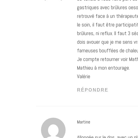
gastriques avec brûlures oesop
retrouvé face à un thérapeute
le soin, il faut être participa
brûlures, ni reflux. Il faut 3
dois avouer que je me sens vra
fameuses bouffées de chaleurg
Je compte retourner voir Mat
Mathieu à mon entourage.
Valérie
RÉPONDRE
Martine
Allongée sur le dos, avec un p