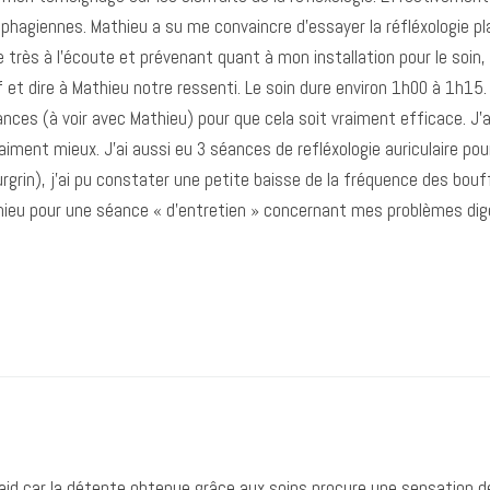
hagiennes. Mathieu a su me convaincre d’essayer la réfléxologie plan
 très à l’écoute et prévenant quant à mon installation pour le soin
tif et dire à Mathieu notre ressenti. Le soin dure environ 1h00 à 1h15.
 séances (à voir avec Mathieu) pour que cela soit vraiment efficace. J
iment mieux. J’ai aussi eu 3 séances de refléxologie auriculaire pour
rin), j’ai pu constater une petite baisse de la fréquence des bouf
hieu pour une séance « d’entretien » concernant mes problèmes di
laid car la détente obtenue grâce aux soins procure une sensation de 