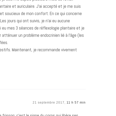
taire et auriculaire. J’ai accepté et je me suis
, et soucieux de mon confort. En ce qui concerne
 Les jours qui ont suivis, je n’ai eu aucune
’ai eu mes 3 séances de réflexologie plantaire et je
 atténuer un problème endocrinien lié à l’âge (les
fées.
gestifs. Maintenant, je recommande vivement
21 septembre 2017,
11 h 57 min
frisson: c’est le signe du corps qui libère ses