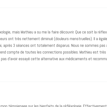
ologie, mais Mathieu a su me la faire découvrir. Que ce soit la réflex
eurs ont très nettement diminué (douleurs menstruelles). Il a éga
ui, après 3 séances ont totalement disparus. Nous ne sommes pas a
rend compte de toutes les connections possibles. Mathieu est très 
e pas d’avoir essayé cette alternative aux médicaments et recomma
 mon témoignage sur les bienfaits de la réfléxologie. Effectivement,