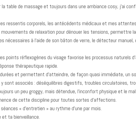
r la table de massage et toujours dans une ambiance cosy, j’ai con
 les ressentis corporels, les antécédents médicaux et mes attentes
uvements de relaxation pour dénouer les tensions, permettre la dé
es nécessaires à l’aide de son bâton de verre, le détecteur manuel
es points réflexogènes du visage favorise les processus naturels d’
 réponse thérapeutique rapide.
durées et permettent d’atteindre, de façon quasi immédiate, un so
 sont associés : déséquilibres digestifs, troubles circulatoires, 
toujours un peu groggy, mais détendue, l’inconfort physique et le m
inence de cette discipline pour toutes sortes d’affections.
 séances « d’entretien » au rythme d’une par mois.
et ta bienveillance.