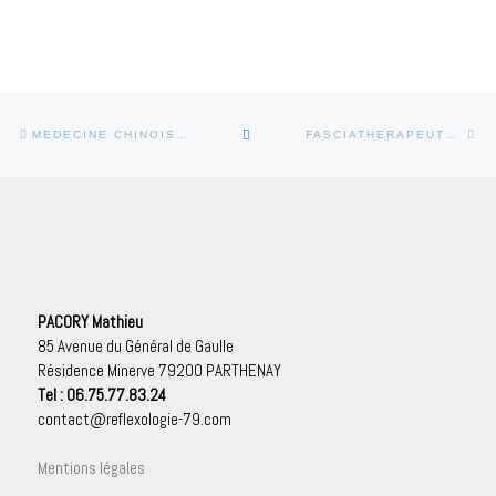
Parcourir les articles
Article précédent
Art
RETOUR À LA LISTE DES ARTI
MEDECINE CHINOISE PARTHENAY TUINA MUSCULAIRES FASCIAS
FASCIATHERAPEUTE MASSAGE TUINA DEUX-SÈVRES
PACORY Mathieu
85 Avenue du Général de Gaulle
Résidence Minerve 79200 PARTHENAY
Tel : 06.75.77.83.24
contact@reflexologie-79.com
Mentions légales