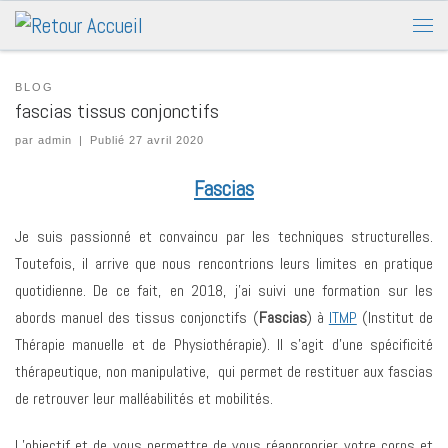
BLOG
fascias tissus conjonctifs
par
admin
|
Publié
27 avril 2020
Fascias
Je suis passionné et convaincu par les techniques structurelles.
Toutefois, il arrive que nous rencontrions leurs limites en pratique
quotidienne. De ce fait, en 2018, j’ai suivi une formation sur les
abords manuel des tissus conjonctifs (
Fascias
) à
ITMP
(Institut de
Thérapie manuelle et de Physiothérapie). Il s’agit d’une spécificité
thérapeutique, non manipulative, qui permet de restituer aux fascias
de retrouver leur malléabilités et mobilités.
L’objectif et de vous permettre de vous réapproprier votre corps et